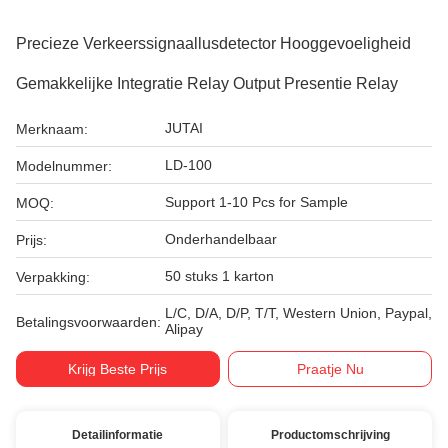
Precieze Verkeerssignaallusdetector Hooggevoeligheid
Gemakkelijke Integratie Relay Output Presentie Relay
JUTAI
Merknaam:
LD-100
Modelnummer:
Support 1-10 Pcs for Sample
MOQ:
Onderhandelbaar
Prijs:
50 stuks 1 karton
Verpakking:
L/C, D/A, D/P, T/T, Western Union, Paypal,
Betalingsvoorwaarden:
Alipay
Krijg Beste Prijs
Praatje Nu
Detailinformatie
Productomschrijving