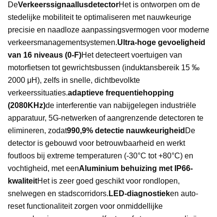
De
Verkeerssignaallusdetector
Het is ontworpen om de
stedelijke mobiliteit te optimaliseren met nauwkeurige
precisie en naadloze aanpassingsvermogen voor moderne
verkeersmanagementsystemen.
Ultra-hoge gevoeligheid
van 16 niveaus (0-F)
Het detecteert voertuigen van
motorfietsen tot gewrichtsbussen (induktansbereik 15 ‰
2000 μH), zelfs in snelle, dichtbevolkte
verkeerssituaties.
adaptieve frequentiehopping
(2080KHz)
de interferentie van nabijgelegen industriële
apparatuur, 5G-netwerken of aangrenzende detectoren te
elimineren, zodat
990,9% detectie nauwkeurigheid
De
detector is gebouwd voor betrouwbaarheid en werkt
foutloos bij extreme temperaturen (-30°C tot +80°C) en
vochtigheid, met een
Aluminium behuizing met IP66-
kwaliteit
Het is zeer goed geschikt voor rondlopen,
snelwegen en stadscorridors.
LED-diagnostiek
en auto-
reset functionaliteit zorgen voor onmiddellijke