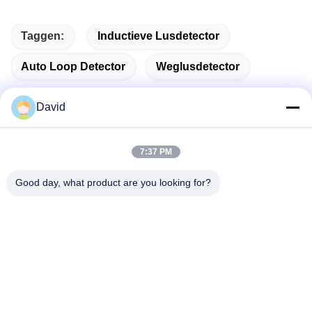
Taggen:
Inductieve Lusdetector
Auto Loop Detector
Weglusdetector
David
Snel contact
7:37 PM
Good day, what product are you looking for?
Adres
5F, gebouw A1, industriële zone Xuxingda, Shiyan Street,
Baoan District, Shenzhen, China
Tel.
86--13143400257
E-mail