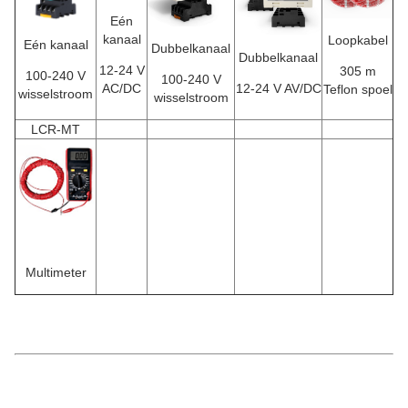
Eén
kanaal
Loopkabel
Eén kanaal
Dubbelkanaal
Dubbelkanaal
12-24 V
305 m
100-240 V
100-240 V
AC/DC
12-24 V AV/DC
Teflon spoel
wisselstroom
wisselstroom
LCR-MT
Multimeter