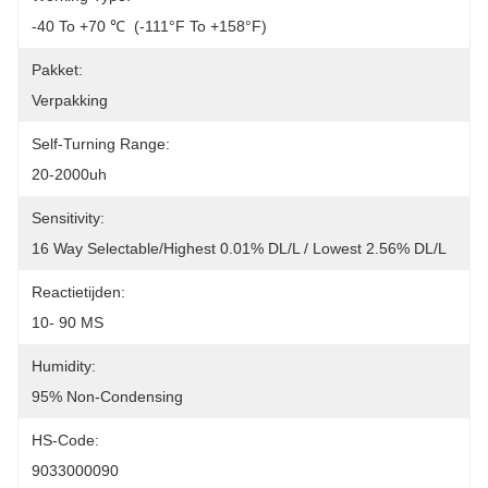
-40 To +70 ℃  (-111°F To +158°F)
Pakket:
Verpakking
Self-Turning Range:
20-2000uh
Sensitivity:
16 Way Selectable/Highest 0.01% DL/L / Lowest 2.56% DL/L
Reactietijden:
10- 90 MS
Humidity:
95% Non-Condensing
HS-Code:
9033000090