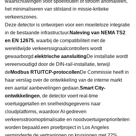
waarschuwingen voor spoelfouten of stroom anomalieën,
het minimaliseren van stilstand in missie-kritieke
verkeerszones.
Deze detector is ontworpen voor een moeiteloze integratie
in de bestaande infrastructuur.
Naleving van NEMA TS2
en EN 12675
, waarbij de compatibiliteit met de
wereldwijde verkeerssignaalcontrollers wordt
gewaarborgd.
elektrische aansluiting
De installatie wordt
vereenvoudigd door de DIN-rail-installatie, terwijl
de
Modbus RTU/TCP-protocollen
De Commissie heeft in
haar verslag over de ontwikkeling van de interne markt
een aantal aanbevelingen gedaan.
Smart City-
ontwikkelingen
, de detector voert real-time
voertuiggetallen en snelheidsgegevens naar
cloudplatforms, waardoor AI-gedreven
verkeersstroomoptimalisatie en noodvoertuigenprioriteiten
worden bepaald.een proefproject in Los Angeles
verminderde de vertragingen op kruisingen met 22%