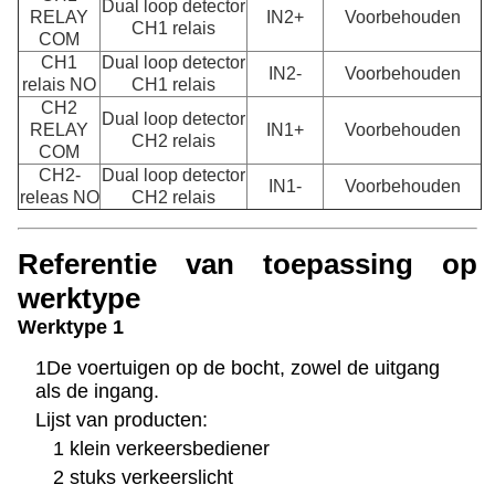
Dual loop detector
RELAY
IN2+
Voorbehouden
CH1 relais
COM
CH1
Dual loop detector
IN2-
Voorbehouden
relais NO
CH1 relais
CH2
Dual loop detector
RELAY
IN1+
Voorbehouden
CH2 relais
COM
CH2-
Dual loop detector
IN1-
Voorbehouden
releas NO
CH2 relais
Referentie van toepassing op
werktype
Werktype 1
1De voertuigen op de bocht, zowel de uitgang
als de ingang.
Lijst van producten:
1 klein verkeersbediener
2 stuks verkeerslicht