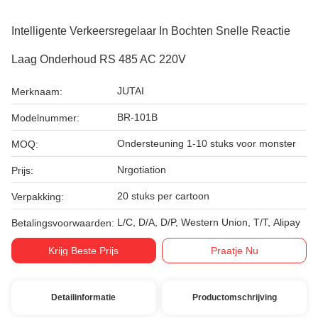
Intelligente Verkeersregelaar In Bochten Snelle Reactie
Laag Onderhoud RS 485 AC 220V
JUTAI
Merknaam:
BR-101B
Modelnummer:
Ondersteuning 1-10 stuks voor monster
MOQ:
Nrgotiation
Prijs:
20 stuks per cartoon
Verpakking:
L/C, D/A, D/P, Western Union, T/T, Alipay
Betalingsvoorwaarden:
Krijg Beste Prijs
Praatje Nu
Detailinformatie
Productomschrijving