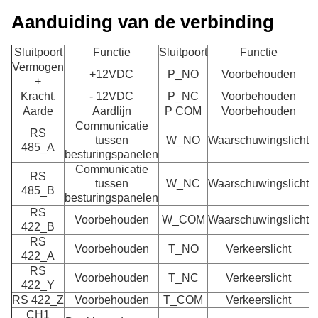
Aanduiding van de verbinding
Sluitpoort
Functie
Sluitpoort
Functie
Vermogen
+12VDC
P_NO
Voorbehouden
+
Kracht.
- 12VDC
P_NC
Voorbehouden
Aarde
Aardlijn
P COM
Voorbehouden
Communicatie
RS
tussen
W_NO
Waarschuwingslicht
485_A
besturingspanelen
Communicatie
RS
tussen
W_NC
Waarschuwingslicht
485_B
besturingspanelen
RS
Voorbehouden
W_COM
Waarschuwingslicht
422_B
RS
Voorbehouden
T_NO
Verkeerslicht
422_A
RS
Voorbehouden
T_NC
Verkeerslicht
422_Y
RS 422_Z
Voorbehouden
T_COM
Verkeerslicht
CH1