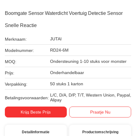
Boomgate Sensor Waterdicht Voertuig Detectie Sensor
Snelle Reactie
JUTAI
Merknaam:
RD24-6M
Modelnummer:
Ondersteuning 1-10 stuks voor monster
MOQ:
Onderhandelbaar
Prijs:
50 stuks 1 karton
Verpakking:
L/C, D/A, D/P, T/T, Western Union, Paypal,
Betalingsvoorwaarden:
Alipay
Krijg Beste Prijs
Praatje Nu
Detailinformatie
Productomschrijving