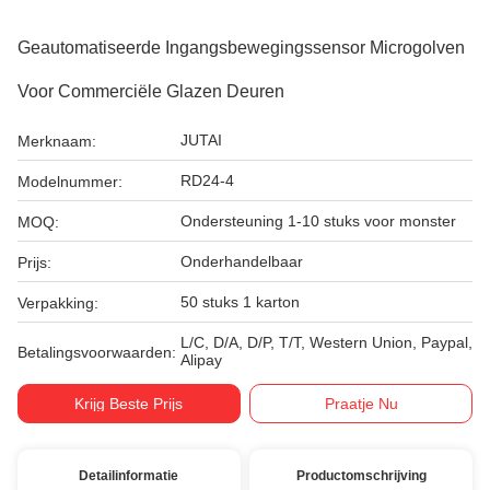
Geautomatiseerde Ingangsbewegingssensor Microgolven
Voor Commerciële Glazen Deuren
JUTAI
Merknaam:
RD24-4
Modelnummer:
Ondersteuning 1-10 stuks voor monster
MOQ:
Onderhandelbaar
Prijs:
50 stuks 1 karton
Verpakking:
L/C, D/A, D/P, T/T, Western Union, Paypal,
Betalingsvoorwaarden:
Alipay
Krijg Beste Prijs
Praatje Nu
Detailinformatie
Productomschrijving