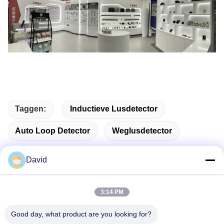
Taggen:
Inductieve Lusdetector
Auto Loop Detector
Weglusdetector
David
Snel contact
3:14 PM
Good day, what product are you looking for?
Adres