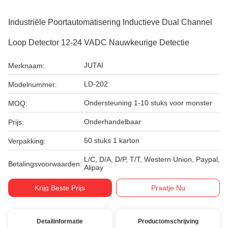
Industriële Poortautomatisering Inductieve Dual Channel
Loop Detector 12-24 VADC Nauwkeurige Detectie
JUTAI
Merknaam:
LD-202
Modelnummer:
Ondersteuning 1-10 stuks voor monster
MOQ:
Onderhandelbaar
Prijs:
50 stuks 1 karton
Verpakking:
L/C, D/A, D/P, T/T, Western Union, Paypal,
Betalingsvoorwaarden:
Alipay
Krijg Beste Prijs
Praatje Nu
Detailinformatie
Productomschrijving