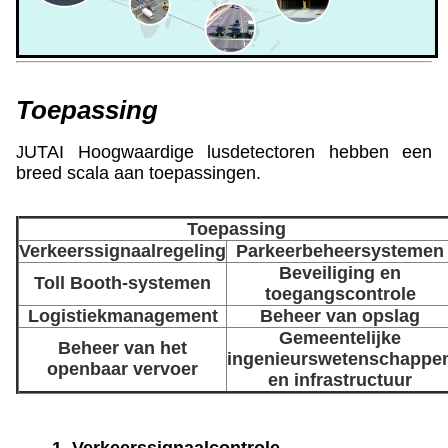
Toepassing
UTAI Hoogwaardige lusdetectoren hebben een
J
breed scala aan toepassingen.
Toepassing
Verkeerssignaalregeling
Parkeerbeheersystemen
Beveiliging en
Toll Booth-systemen
toegangscontrole
Logistiekmanagement
Beheer van opslag
Gemeentelijke
Beheer van het
ingenieurswetenschappe
openbaar vervoer
en infrastructuur