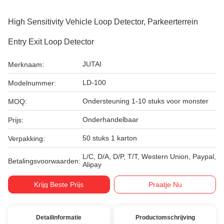
High Sensitivity Vehicle Loop Detector, Parkeerterrein
Entry Exit Loop Detector
JUTAI
Merknaam:
LD-100
Modelnummer:
Ondersteuning 1-10 stuks voor monster
MOQ:
Onderhandelbaar
Prijs:
50 stuks 1 karton
Verpakking:
L/C, D/A, D/P, T/T, Western Union, Paypal,
Betalingsvoorwaarden:
Alipay
Krijg Beste Prijs
Praatje Nu
Detailinformatie
Productomschrijving