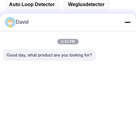
Auto Loop Detector
Weglusdetector
David
Snel contact
3:32 PM
Good day, what product are you looking for?
Adres
5F, gebouw A1, industriële zone Xuxingda, Shiyan Street,
Baoan District, Shenzhen, China
Tel.
86--13143400257
E-mail
marketing@jutaigateaccess.com