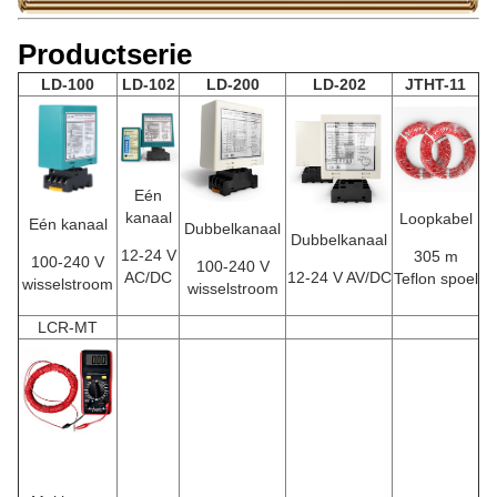
Productserie
LD-100
LD-102
LD-200
LD-202
JTHT-11
Eén
kanaal
Loopkabel
Eén kanaal
Dubbelkanaal
Dubbelkanaal
12-24 V
305 m
100-240 V
100-240 V
AC/DC
12-24 V AV/DC
Teflon spoel
wisselstroom
wisselstroom
LCR-MT