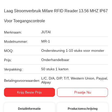
Laag Stroomverbruik Mifare RFID Reader 13.56 MHZ IP67
Voor Toegangscontrole
JUTAI
Merknaam:
MR-1
Modelnummer:
Ondersteuning 1-10 stuks voor monster
MOQ:
Onderhandelbaar
Prijs:
50 stuks 1 karton
Verpakking:
L/C, D/A, D/P, T/T, Western Union, Paypal,
Betalingsvoorwaarden:
Alipay
Krijg Beste Prijs
Praatje Nu
Detailinformatie
Productomschrijving