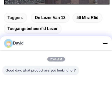
Taggen:
De Lezer Van 13
56 Mhz Rfid
Toegangsbeheerrfid Lezer
David
Snel contact
2:44 AM
Good day, what product are you looking for?
Adres
5F, gebouw A1, industriële zone Xuxingda, Shiyan Street,
Baoan District, Shenzhen, China
Tel.
86--13143400257
E-mail