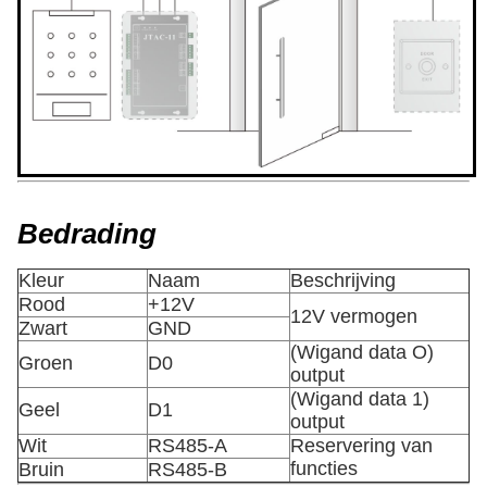
Bedrading
Kleur
Naam
Beschrijving
Rood
+12V
12V vermogen
Zwart
GND
(Wigand data O)
Groen
D0
output
(Wigand data 1)
Geel
D1
output
Wit
RS485-A
Reservering van
functies
Bruin
RS485-B