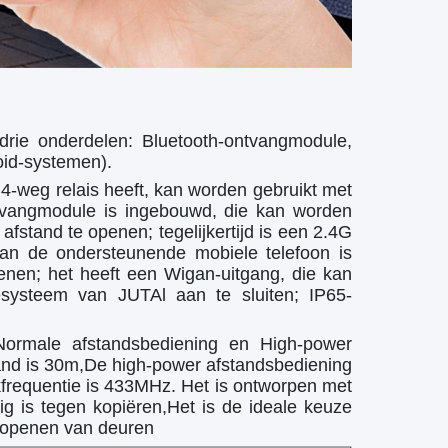
drie onderdelen: Bluetooth-ontvangmodule,
oid-systemen).
-weg relais heeft, kan worden gebruikt met
tvangmodule is ingebouwd, die kan worden
fstand te openen; tegelijkertijd is een 2.4G
an de ondersteunende mobiele telefoon is
enen; het heeft een Wigan-uitgang, die kan
systeem van JUTAl aan te sluiten; IP65-
Normale afstandsbediening en High-power
and is 30m,De high-power afstandsbediening
frequentie is 433MHz. Het is ontworpen met
ilig is tegen kopiëren,Het is de ideale keuze
t openen van deuren