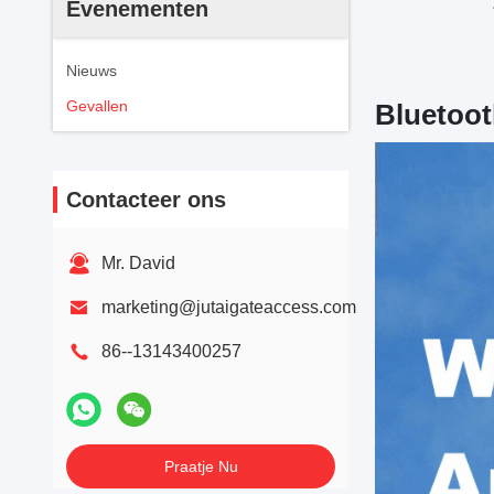
Evenementen
Nieuws
Gevallen
Bluetoot
Contacteer ons
Mr. David
marketing@jutaigateaccess.com
86--13143400257
Praatje Nu