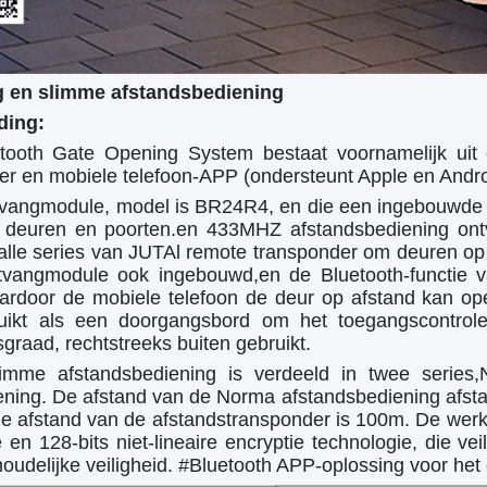
g en slimme afstandsbediening
ding:
tooth Gate Opening System bestaat voornamelijk uit 
er en mobiele telefoon-APP (ondersteunt Apple en Andr
tvangmodule, model is BR24R4, en die een ingebouwde 4
e deuren en poorten.en 433MHZ afstandsbediening on
alle series van JUTAl remote transponder om deuren op a
tvangmodule ook ingebouwd,en de Bluetooth-functie v
aardoor de mobiele telefoon de deur op afstand kan op
uikt als een doorgangsbord om het toegangscontrole
raad, rechtstreeks buiten gebruikt.
imme afstandsbediening is verdeeld in twee series,
ening. De afstand van de Norma afstandsbediening afst
de afstand van de afstandstransponder is 100m. De werk
 en 128-bits niet-lineaire encryptie technologie, die ve
oudelijke veiligheid. #Bluetooth APP-oplossing voor he