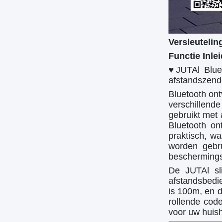
Versleutelin
Functie Inlei
♥
JUTAl Blue
afstandszend
Bluetooth on
verschillend
gebruikt met 
Bluetooth on
praktisch, w
worden gebr
beschermingsg
De JUTAl sl
afstandsbedi
is 100m, en 
rollende code
voor uw huish